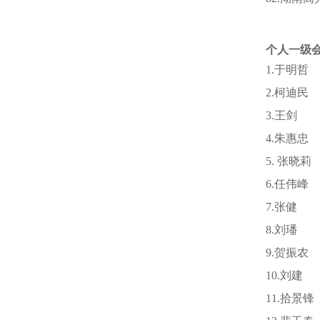
个人一级
1.于明哲
2.柯迪民
3.王剑
4.朱惠忠
5
.
张晓莉
6.任伟峰
7.张健
8.刘璠
9.贺振农
10.刘建
11.拾景锋