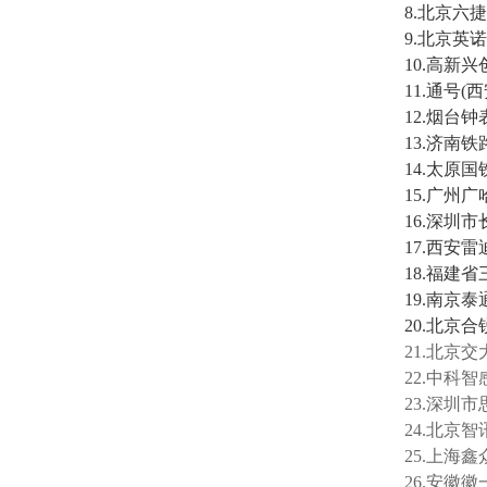
8.北京六
9.北京英
10.高新
11.通号
12.烟台
13.济南
14.太原
15.广州
16.深圳
17.西安
18.福建
19.南京
20.北京
21.
北京交
22.
中科智
23.
深圳市
24.
北京智
25.上海
26.安徽