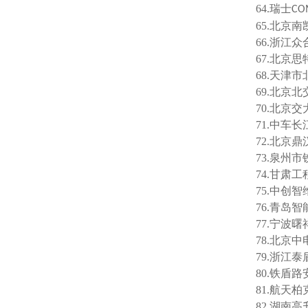
64.瑞士
CO
65.北京
66.浙江
67.北京
68.天津
69.北京
70.北京
71.中车
72.北京
73.泉州
74.甘肃
75.中创
76.青岛
77.宁波
78.
北京中
79.浙江
80.铁盾
81.
航天柏
82.湖南