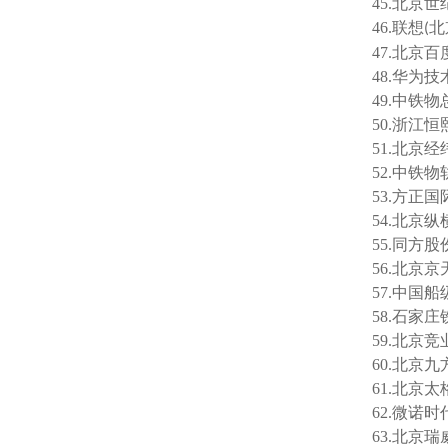
45.北京
46.联想
北
(
47.北京
48.华为
49.中铁
50.浙江
51.北京
52.中铁
53.方正
54.北京
55.同方
56.北京
57.中国
58.石家
59.北京
60.北京
61.北京
62.微诺
63.北京