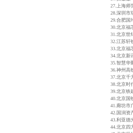
27.上海
28.深圳
29.合肥
30.北京
31.北京
32.江苏
33.北京
34.北京
35.智慧
36.神州
37.北京
38.北京
39.北京
40.北京
41.廊坊
42.国润
43.利亚
44.北京