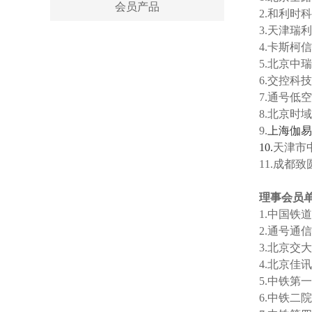
会员产品
2.
和利时科
3.天津瑞
4.卡斯柯
5.北京中
6.交控科
7.通号低
8.北京时
9.
上海伽易
10.
天津市
11.
成都致
理事会员
1.中国铁
2.通号通
3.北京交
4.北京佳
5.中铁第
6.中铁二