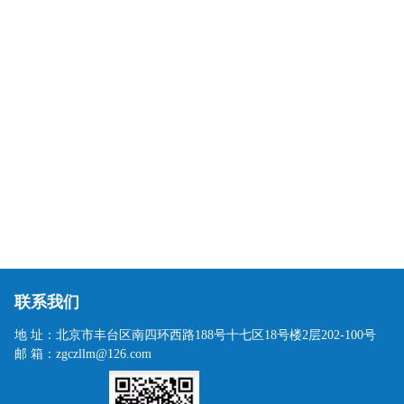
联系我们
地 址：北京市丰台区南四环西路188号十七区18号楼2层202-100号
邮 箱：zgczllm@126.com