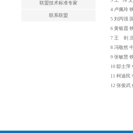
联盟技术标准专家
4 卢佩玲
联系联盟
5 刘丙强
6 黄银霞
7 王 剑
8 冯敬然
9 张敏慧
10 邸士
11 柯迪
12 张俊武