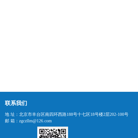
联系我们
地 址：北京市丰台区南四环西路188号十七区18号楼2层202-100号
邮 箱：zgczllm@126.com